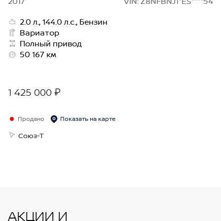
2017
VIN: Z8NFBNJ1*ES****54
2.0 л., 144.0 л.с., Бензин
Вариатор
Полный привод
50 167 км
1 425 000 ₽
Продано
Показать на карте
Союз-Т
АКЦИИ И