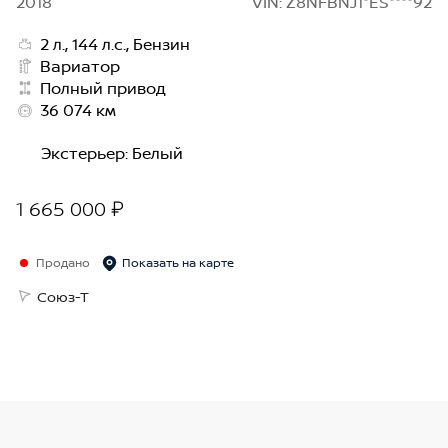
2018
VIN: Z8NFBNJ1*ES****92
2 л., 144 л.с., Бензин
Вариатор
Полный привод
36 074 км
Экстерьер
:
Белый
1 665 000 ₽
Продано
Показать на карте
Союз-Т