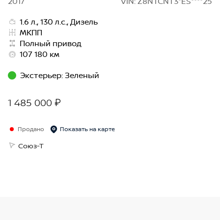
2017
VIN: Z8NTCNT3*ES****25
1.6 л., 130 л.с., Дизель
МКПП
Полный привод
107 180 км
Экстерьер
:
Зеленый
1 485 000 ₽
Продано
Показать на карте
Союз-Т