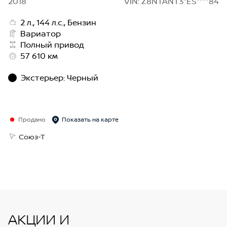
2018
VIN: Z8NTANT3*ES****84
2 л., 144 л.с., Бензин
Вариатор
Полный привод
57 610 км
Экстерьер
:
Черный
Продано
Показать на карте
Союз-Т
АКЦИИ И