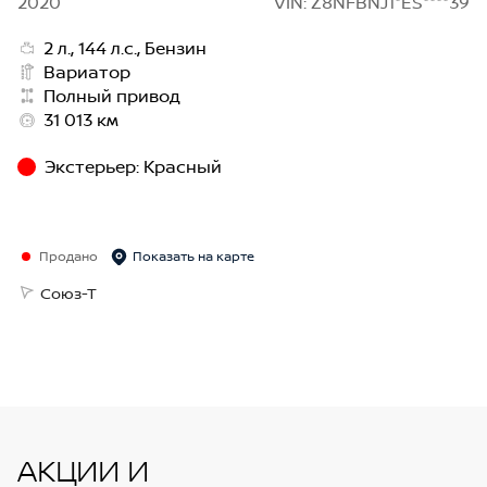
2020
VIN: Z8NFBNJ1*ES****39
2 л., 144 л.с., Бензин
Вариатор
Полный привод
31 013 км
Экстерьер
:
Красный
Продано
Показать на карте
Союз-Т
АКЦИИ И