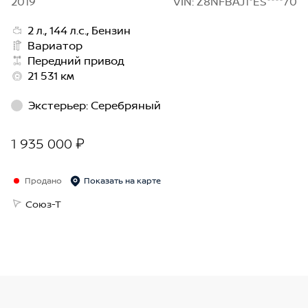
2019
VIN: Z8NFBAJ1*ES****70
2 л., 144 л.с., Бензин
Вариатор
Передний привод
21 531 км
Экстерьер
:
Серебряный
1 935 000 ₽
Продано
Показать на карте
Союз-Т