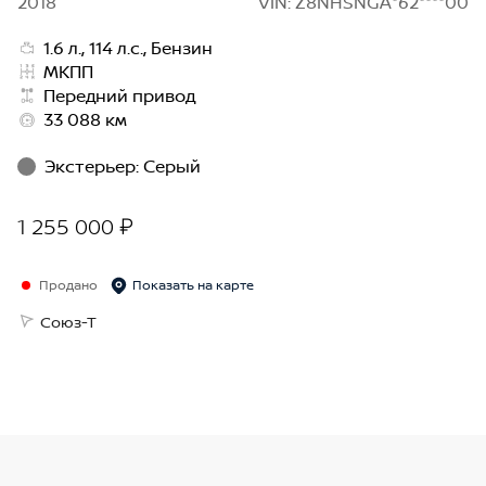
2018
VIN: Z8NHSNGA*62****00
1.6 л., 114 л.с., Бензин
МКПП
Передний привод
33 088 км
Экстерьер
:
Серый
1 255 000 ₽
Продано
Показать на карте
Союз-Т