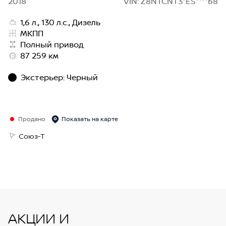
2018
VIN: Z8NTCNT3*ES****68
1,6 л., 130 л.с., Дизель
МКПП
Полный привод
87 259 км
Экстерьер
:
Черный
Продано
Показать на карте
Союз-Т
АКЦИИ И